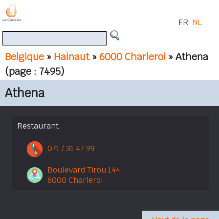
FR
NL
Belgique
»
Hainaut
»
6000 Charleroi
» Athena
(page : 7495)
Athena
Restaurant
071 / 31 47 99
Boulevard Tirou 144
6000 Charleroi