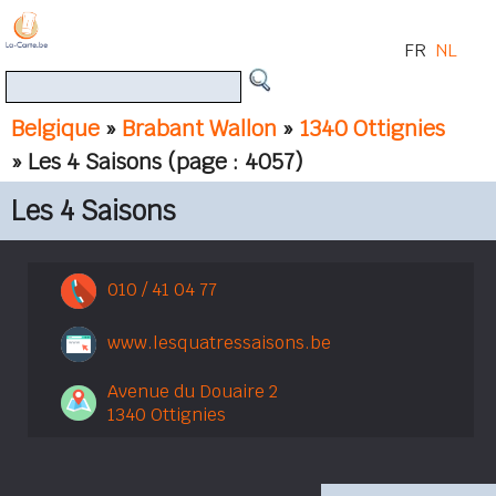
FR
NL
Belgique
»
Brabant Wallon
»
1340 Ottignies
» Les 4 Saisons
(page : 4057)
Les 4 Saisons
010 / 41 04 77
www.lesquatressaisons.be
Avenue du Douaire 2
1340 Ottignies