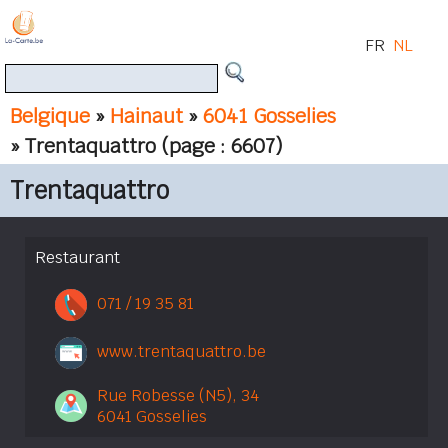
FR
NL
Belgique
»
Hainaut
»
6041 Gosselies
» Trentaquattro
(page : 6607)
Trentaquattro
Restaurant
071 / 19 35 81
www.trentaquattro.be
Rue Robesse (N5), 34
6041 Gosselies