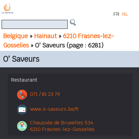
FR
NL
Belgique
»
Hainaut
»
6210 Frasnes-lez-
Gosselies
» O' Saveurs
(page : 6281)
O' Saveurs
Restaurant
071 / 81 23 79
www.o-saveurs.be/fr
Chaussée de Bruxelles 534
6210 Frasnes-lez-Gosselies