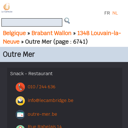
FR
NL
Belgique
»
Brabant Wallon
»
1348 Louvain-la-
Neuve
» Outre Mer
(page : 6741)
Outre Mer
Snack - Restaurant
010 / 244 636
info@lecambridge.be
outre-mer.be
Rue Rabelais 14