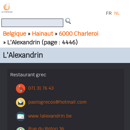
FR
NL
Belgique
»
Hainaut
»
6000 Charleroi
» L'Alexandrin
(page : 4446)
L'Alexandrin
Restaurant grec
071 31 76 43
paologrecos@hotmail.com
www.lalexandrin.be
Rue du Roton 36