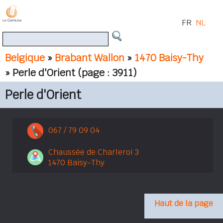
FR
NL
Belgique
»
Brabant Wallon
»
1470 Baisy-Thy
» Perle d'Orient
(page : 3911)
Perle d'Orient
067 / 79 09 04
Chaussée de Charleroi 3
1470 Baisy-Thy
Haut de la page