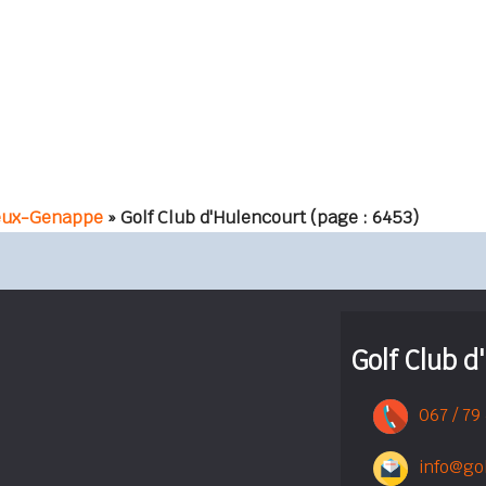
ieux-Genappe
» Golf Club d'Hulencourt
(page : 6453)
Golf Club d
067 / 79
info@go