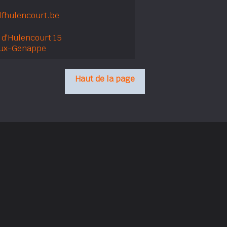
fhulencourt.be
 d'Hulencourt 15
eux-Genappe
Haut de la page