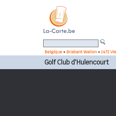
Belgique
»
Brabant Wallon
»
1472 V
Golf Club d'Hulencourt