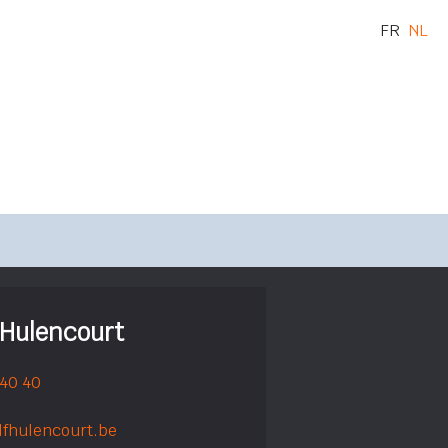
FR
NL
'Hulencourt
 40 40
lfhulencourt.be