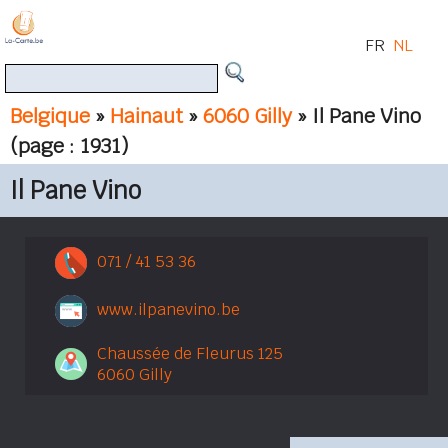
FR
NL
Belgique
»
Hainaut
»
6060 Gilly
» Il Pane Vino
(page : 1931)
Il Pane Vino
071 / 41 53 36
www.ilpanevino.be
Chaussée de Fleurus 125
6060 Gilly