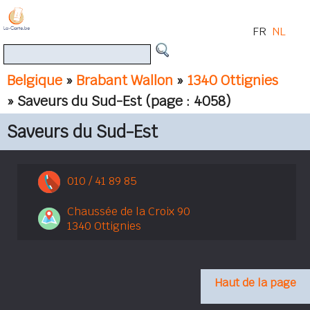
FR
NL
Belgique
»
Brabant Wallon
»
1340 Ottignies
» Saveurs du Sud-Est
(page : 4058)
Saveurs du Sud-Est
010 / 41 89 85
Chaussée de la Croix 90
1340 Ottignies
Haut de la page