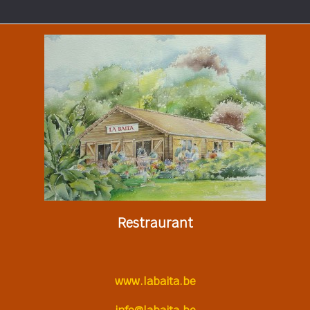
Restraurant
www.labaita.be