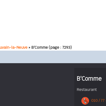
uvain-la-Neuve
» B'Comme
(page : 7293)
B'Comme
Restaurant
010 / 77