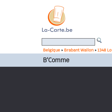
Belgique
»
Brabant Wallon
»
1348 Lo
B'Comme