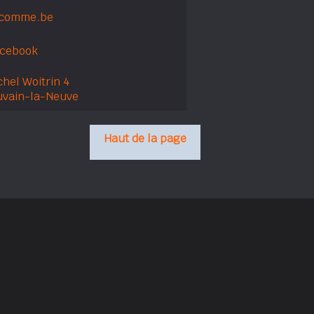
comme.be
acebook
hel Woitrin 4
uvain-la-Neuve
Haut de la page