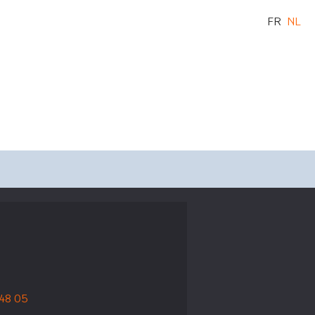
FR
NL
 48 05