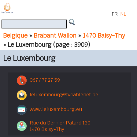
FR
NL
Belgique
»
Brabant Wallon
»
1470 Baisy-Thy
» Le Luxembourg
(page : 3909)
Le Luxembourg
067 / 77 27 59
leluxembourg@tvcablenet.be
www.leluxembourg.eu
Rue du Dernier Patard 130
1470 Baisy-Thy