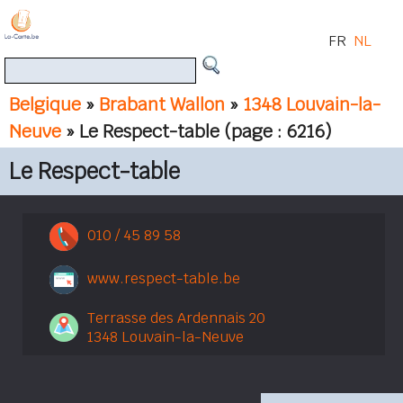
FR
NL
Belgique
»
Brabant Wallon
»
1348 Louvain-la-
Neuve
» Le Respect-table
(page : 6216)
Le Respect-table
010 / 45 89 58
www.respect-table.be
Terrasse des Ardennais 20
1348 Louvain-la-Neuve