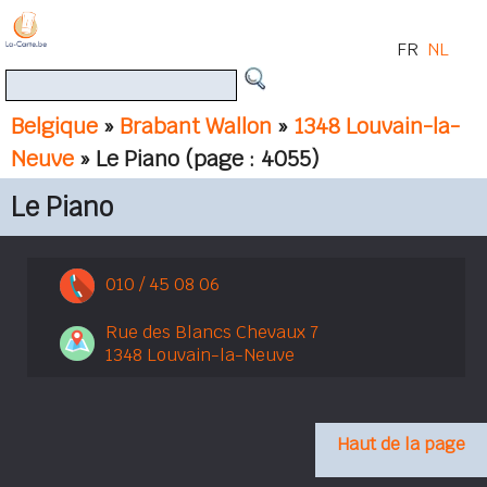
FR
NL
Belgique
»
Brabant Wallon
»
1348 Louvain-la-
Neuve
» Le Piano
(page : 4055)
Le Piano
010 / 45 08 06
Rue des Blancs Chevaux 7
1348 Louvain-la-Neuve
Haut de la page