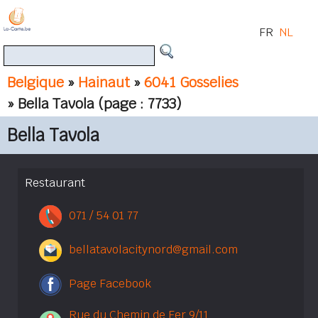
FR
NL
Belgique
»
Hainaut
»
6041 Gosselies
» Bella Tavola
(page : 7733)
Bella Tavola
Restaurant
071 / 54 01 77
bellatavolacitynord@gmail.com
Page Facebook
Rue du Chemin de Fer 9/11