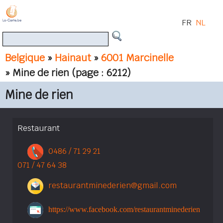
FR
NL
Belgique
»
Hainaut
»
6001 Marcinelle
» Mine de rien
(page : 6212)
Mine de rien
Restaurant
0486 / 71 29 21
071 / 47 64 38
restaurantminederien@gmail.com
https://www.facebook.com/restaurantminederien