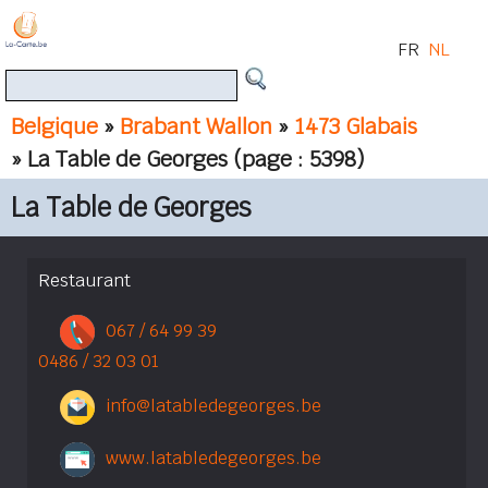
FR
NL
Belgique
»
Brabant Wallon
»
1473 Glabais
» La Table de Georges
(page : 5398)
La Table de Georges
Restaurant
067 / 64 99 39
0486 / 32 03 01
info@latabledegeorges.be
www.latabledegeorges.be