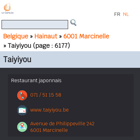
FR
NL
Belgique
»
Hainaut
»
6001 Marcinelle
» Taiyiyou
(page : 6177)
Taiyiyou
Restaurant japonnais
071 / 51 15 58
www.taiyiyou.be
Avenue de Philippeville 242
6001 Marcinelle