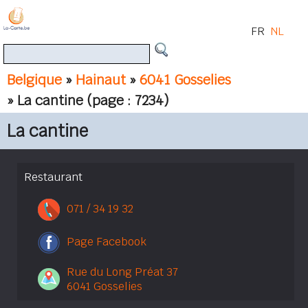
FR
NL
Belgique
»
Hainaut
»
6041 Gosselies
» La cantine
(page : 7234)
La cantine
Restaurant
071 / 34 19 32
Page Facebook
Rue du Long Préat 37
6041 Gosselies