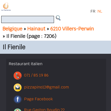
FR
NL
Belgique
»
Hainaut
»
6210 Villers-Perwin
» Il Fienile
(page : 7206)
Il Fienile
Restaurant italien
071 / 85 19 86
pizzapino12@gmail.com
Page Facebook
Rue Gaston Boudin 22