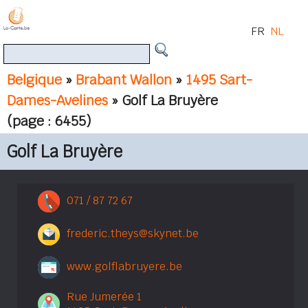
FR
NL
Belgique
»
Brabant Wallon
»
1495 Sart-
Dames-Avelines
» Golf La Bruyère
(page : 6455)
Golf La Bruyère
071 / 87 72 67
frederic.theys@skynet.be
www.golflabruyere.be
Rue Jumerée 1