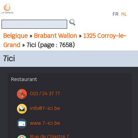
FR
NL
Belgique
»
Brabant Wallon
»
1325 Corroy-le-
Grand
» 7ici
(page : 7658)
7ici
Restaurant
010 / 24 37 77
info@7-ici.be
www.7-ici.be
Rue de Chastre 7