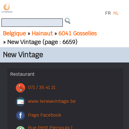
FR
NL
Belgique
»
Hainaut
»
6041 Gosselies
» New Vintage
(page : 6659)
New Vintage
Restaurant
071 / 35 41 21
www.lenewvintage.be
Page Facebook
Rue Petit Piersoulx 1