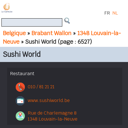
FR
NL
Belgique
»
Brabant Wallon
»
1348 Louvain-la-
Neuve
» Sushi World
(page : 6527)
Sushi World
Restaurant
010 / 81 21 21
www.sushiworld.be
Rue de Charlemagne 8
1348 Louvain-la-Neuve