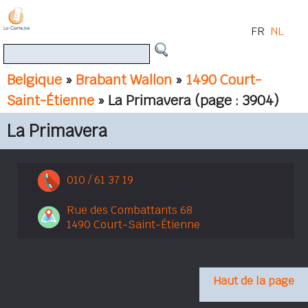
FR
NL
Belgique
»
Brabant Wallon
»
1490 Court-
Saint-Étienne
» La Primavera
(page : 3904)
La Primavera
010 / 61 37 19
Rue des Combattants 68
1490 Court-Saint-Étienne
Haut de la page