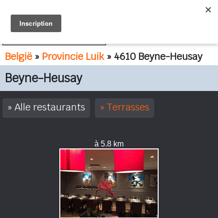
FR
NL
België
»
Provincie Luik
» 4610 Beyne-Heusay
Beyne-Heusay
Alle restaurants
Terrasses
à 5.8 km