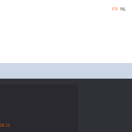
FR
NL
26 11