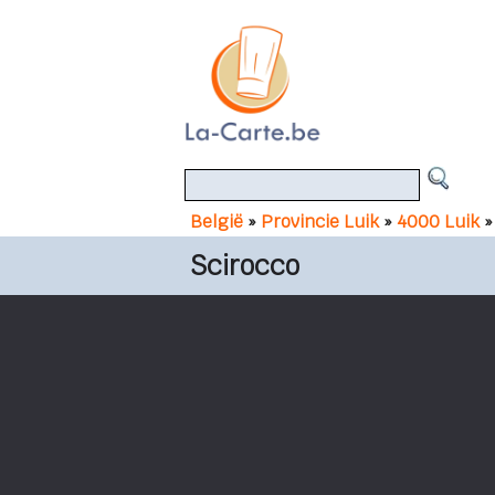
België
»
Provincie Luik
»
4000 Luik
»
Scirocco