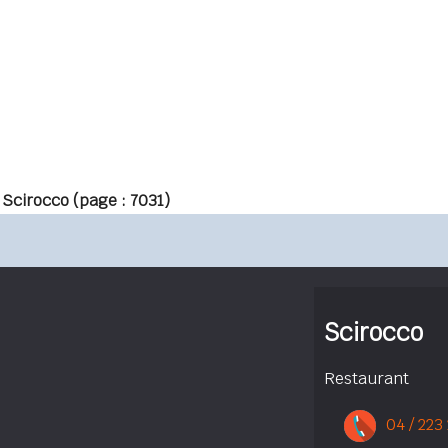
 Scirocco
(page : 7031)
Scirocco
Restaurant
04 / 223 