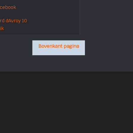
acebook
d dAvroy 10
ik
Bovenkant pagina