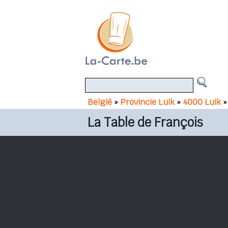
België
»
Provincie Luik
»
4000 Luik
»
La Table de François