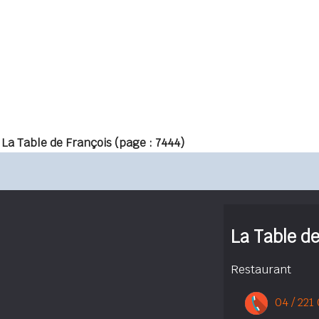
 La Table de François
(page : 7444)
La Table d
Restaurant
04 / 221