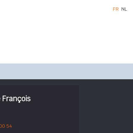
FR
NL
e François
 00 54