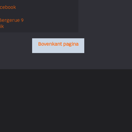
acebook
Bergerue 9
ik
Bovenkant pagina