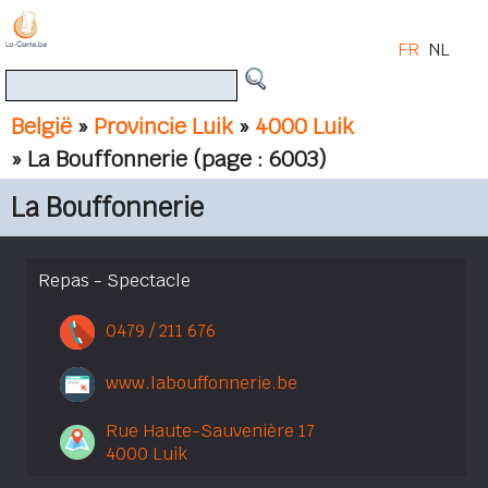
FR
NL
België
»
Provincie Luik
»
4000 Luik
» La Bouffonnerie
(page : 6003)
La Bouffonnerie
Repas - Spectacle
0479 / 211 676
www.labouffonnerie.be
Rue Haute-Sauvenière 17
4000 Luik