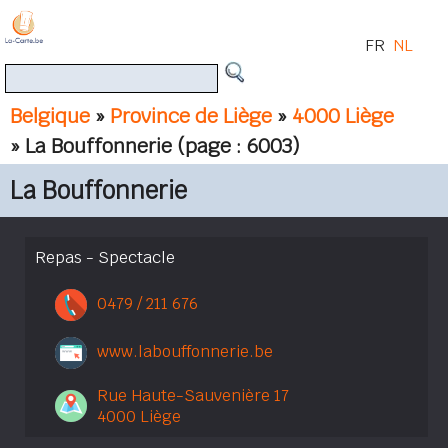
FR
NL
Belgique
»
Province de Liège
»
4000 Liège
» La Bouffonnerie
(page : 6003)
La Bouffonnerie
Repas - Spectacle
0479 / 211 676
www.labouffonnerie.be
Rue Haute-Sauvenière 17
4000 Liège