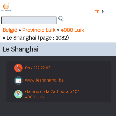
FR
NL
België
»
Provincie Luik
»
4000 Luik
» Le Shanghai
(page : 2082)
Le Shanghai
04 / 222 22 63
www.leshanghai.be
Galerie de la Cathédrale 104
4000 Luik