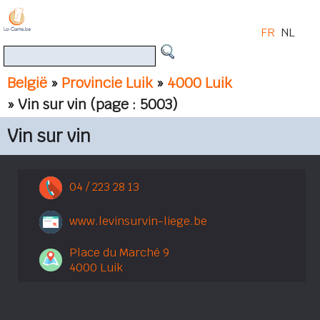
FR
NL
België
»
Provincie Luik
»
4000 Luik
» Vin sur vin
(page : 5003)
Vin sur vin
04 / 223 28 13
www.levinsurvin-liege.be
Place du Marché 9
4000 Luik