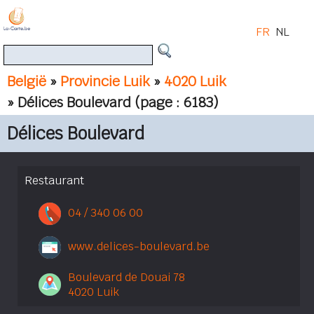
FR
NL
België
»
Provincie Luik
»
4020 Luik
» Délices Boulevard
(page : 6183)
Délices Boulevard
Restaurant
04 / 340 06 00
www.delices-boulevard.be
Boulevard de Douai 78
4020 Luik