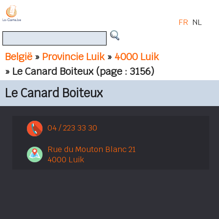
FR
NL
België
»
Provincie Luik
»
4000 Luik
» Le Canard Boiteux
(page : 3156)
Le Canard Boiteux
04 / 223 33 30
Rue du Mouton Blanc 21
4000 Luik