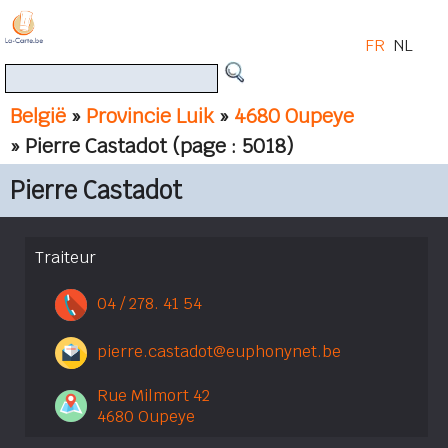
FR
NL
België
»
Provincie Luik
»
4680 Oupeye
» Pierre Castadot
(page : 5018)
Pierre Castadot
Traiteur
04 / 278. 41 54
pierre.castadot@euphonynet.be
Rue Milmort 42
4680 Oupeye