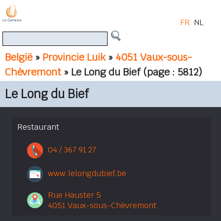
FR
NL
België
»
Provincie Luik
»
4051 Vaux-sous-
Chèvremont
» Le Long du Bief
(page : 5812)
Le Long du Bief
Restaurant
04 / 367 91 27
www.lelongdubief.be
Rue Hauster 5
4051 Vaux-sous-Chèvremont