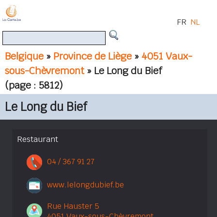
FR
NL
Belgique
»
Province de Liège
»
4051 Vaux-
sous-Chèvremont
» Le Long du Bief
(page : 5812)
Le Long du Bief
Restaurant
04 / 367 91 27
www.lelongdubief.be
Rue Hauster 5
4051 Vaux-sous-Chèvremont