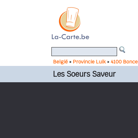
België
»
Provincie Luik
»
4100 Bonce
Les Soeurs Saveur