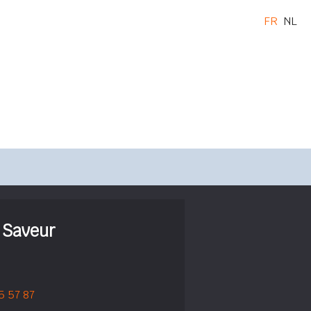
FR
NL
 Saveur
5 57 87