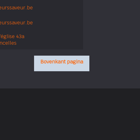
eurssaveur.be
urssaveur.be
'église 43a
ncelles
Bovenkant pagina