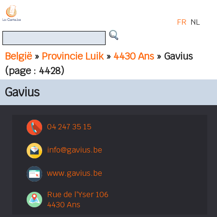
FR
NL
België
»
Provincie Luik
»
4430 Ans
» Gavius
(page : 4428)
Gavius
04 247 35 15
info@gavius.be
www.gavius.be
Rue de l'Yser 106
4430 Ans