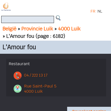
FR
NL
België
»
Provincie Luik
»
4000 Luik
» L'Amour fou
(page : 6182)
L'Amour fou
Restaurant
04 / 222 13 17
Rue Saint-Paul 5
4000 Luik