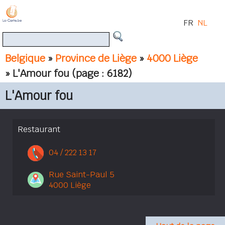
FR
NL
Belgique
»
Province de Liège
»
4000 Liège
» L'Amour fou
(page : 6182)
L'Amour fou
Restaurant
04 / 222 13 17
Rue Saint-Paul 5
4000 Liège