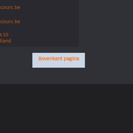
scours.be
cours.be
s 10
lland
Bovenkant pagina