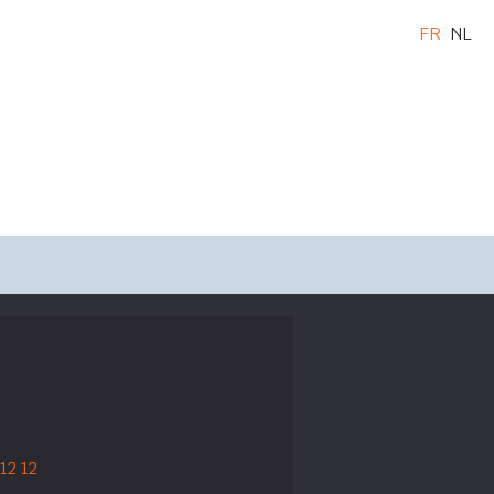
FR
NL
12 12