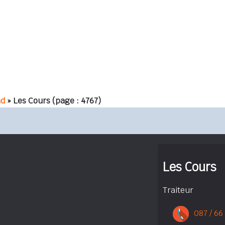
nd
» Les Cours
(page : 4767)
Les Cours
Traiteur
087 / 66 