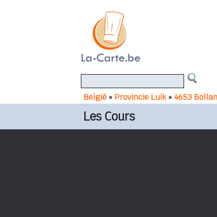
België
»
Provincie Luik
»
4653 Bolla
Les Cours