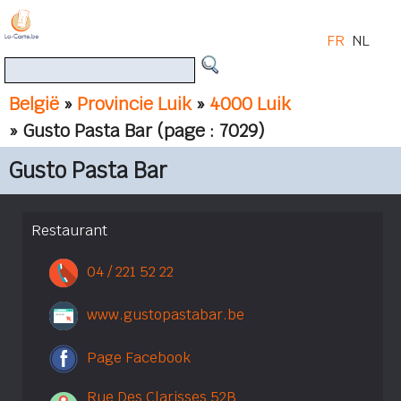
FR
NL
België
»
Provincie Luik
»
4000 Luik
» Gusto Pasta Bar
(page : 7029)
Gusto Pasta Bar
Restaurant
04 / 221 52 22
www.gustopastabar.be
Page Facebook
Rue Des Clarisses 52B