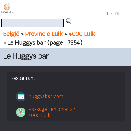
FR
NL
België
»
Provincie Luik
»
4000 Luik
» Le Huggys bar
(page : 7354)
Le Huggys bar
Restaurant
huggysbar.com
Passage Lemonier 22
4000 Luik