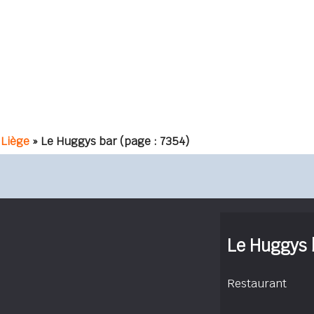
Liège
» Le Huggys bar
(page : 7354)
Le Huggys 
Restaurant