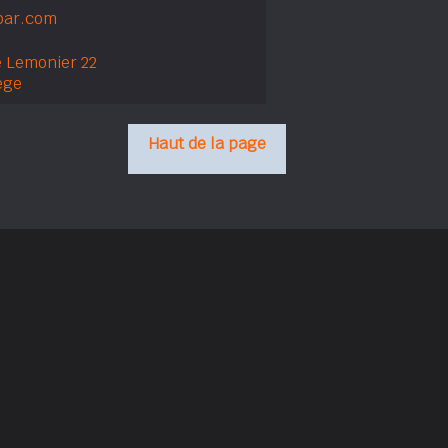
bar.com
 Lemonier 22
ège
Haut de la page