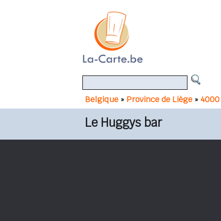
Belgique
»
Province de Liège
»
4000 
Le Huggys bar