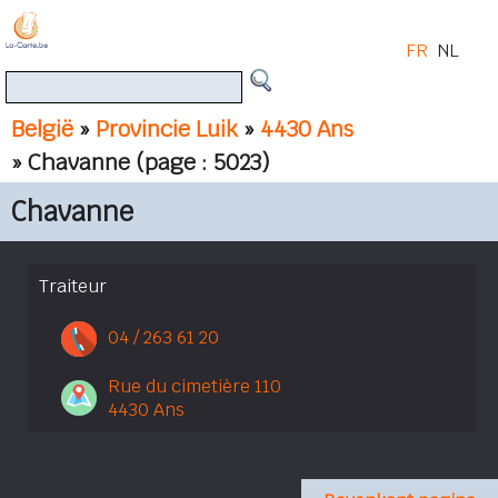
FR
NL
België
»
Provincie Luik
»
4430 Ans
» Chavanne
(page : 5023)
Chavanne
Traiteur
04 / 263 61 20
Rue du cimetière 110
4430 Ans