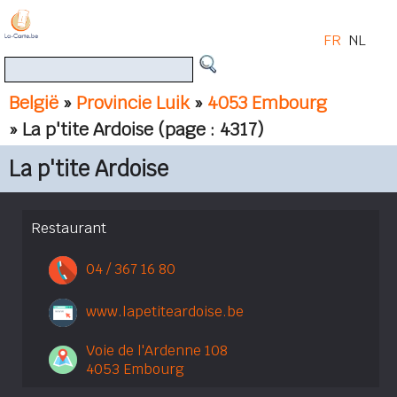
FR
NL
België
»
Provincie Luik
»
4053 Embourg
» La p'tite Ardoise
(page : 4317)
La p'tite Ardoise
Restaurant
04 / 367 16 80
www.lapetiteardoise.be
Voie de l'Ardenne 108
4053 Embourg