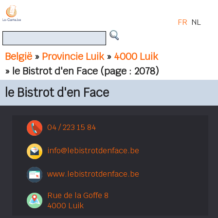
FR
NL
België
»
Provincie Luik
»
4000 Luik
» le Bistrot d'en Face
(page : 2078)
le Bistrot d'en Face
04 / 223 15 84
info@lebistrotdenface.be
www.lebistrotdenface.be
Rue de la Goffe 8
4000 Luik