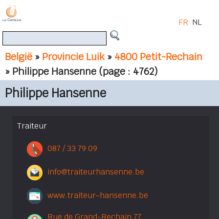
FR
NL
België
»
Provincie Luik
»
4800 Petit-Rechain
» Philippe Hansenne
(page : 4762)
Philippe Hansenne
Traiteur
087 / 33 79 09
info@traiteurhansenne.be
www.traiteur-hansenne.be
Rue de Grand-Rechain 77